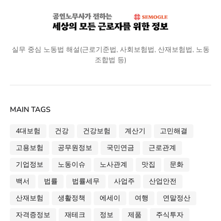
실무 중심 노동법 해설(근로기준법, 사회보험법, 산재보험법, 노동
조합법 등)
MAIN TAGS
4대보험
건강
건강보험
계산기
고민해결
고용보험
공무원정보
국민연금
근로관계
기업정보
노동이슈
노사관계
맛집
문화
백서
법률
법률세무
사업주
산업안전
산재보험
생활정책
에세이
여행
연말정산
자격증정보
재테크
정보
제품
주식투자