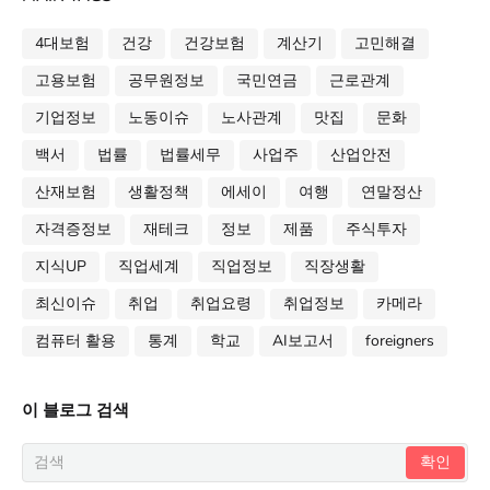
4대보험
건강
건강보험
계산기
고민해결
고용보험
공무원정보
국민연금
근로관계
기업정보
노동이슈
노사관계
맛집
문화
백서
법률
법률세무
사업주
산업안전
산재보험
생활정책
에세이
여행
연말정산
자격증정보
재테크
정보
제품
주식투자
지식UP
직업세계
직업정보
직장생활
최신이슈
취업
취업요령
취업정보
카메라
컴퓨터 활용
통계
학교
AI보고서
foreigners
이 블로그 검색