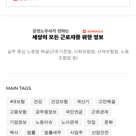
실무 중심 노동법 해설(근로기준법, 사회보험법, 산재보험법, 노동
조합법 등)
MAIN TAGS
4대보험
건강
건강보험
계산기
고민해결
고용보험
공무원정보
국민연금
근로관계
기업정보
노동이슈
노사관계
맛집
문화
백서
법률
법률세무
사업주
산업안전