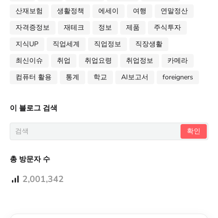
산재보험
생활정책
에세이
여행
연말정산
자격증정보
재테크
정보
제품
주식투자
지식UP
직업세계
직업정보
직장생활
최신이슈
취업
취업요령
취업정보
카메라
컴퓨터 활용
통계
학교
AI보고서
foreigners
이 블로그 검색
총 방문자 수
2,001,342