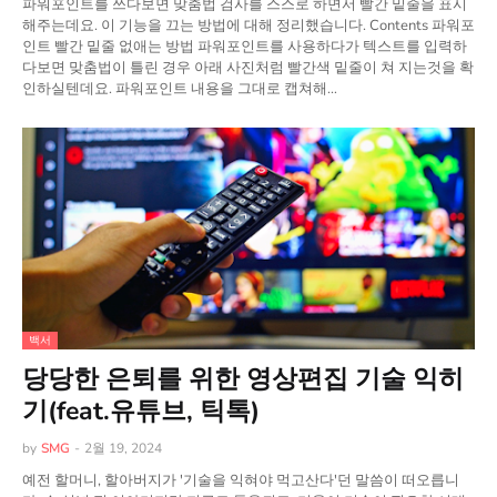
파워포인트를 쓰다보면 맞춤법 검사를 스스로 하면서 빨간 밑줄을 표시
해주는데요. 이 기능을 끄는 방법에 대해 정리했습니다. Contents 파워포
인트 빨간 밑줄 없애는 방법 파워포인트를 사용하다가 텍스트를 입력하
다보면 맞춤법이 틀린 경우 아래 사진처럼 빨간색 밑줄이 쳐 지는것을 확
인하실텐데요. 파워포인트 내용을 그대로 캡쳐해…
백서
당당한 은퇴를 위한 영상편집 기술 익히
기(feat.유튜브, 틱톡)
by
SMG
-
2월 19, 2024
예전 할머니, 할아버지가 '기술을 익혀야 먹고산다'던 말씀이 떠오릅니